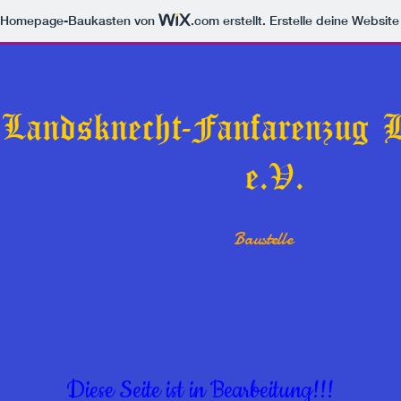
m Homepage-Baukasten von
.com
erstellt. Erstelle deine Websit
 Landsknecht-Fanfarenzug
e.V.
Baustelle
Diese Seite ist in Bearbeitung!!!