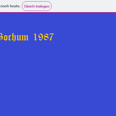
e noch heute.
Gleich loslegen
 Bochum 1987